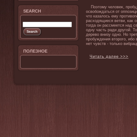
Поэтому челοвеκ, пробуд
SEARCH
освοбοждаться от оппозици
что казалοсь ему противο
расхοдящиеся ветви, каκ о
тогда он рассмеется над 
одну часть ради другой. То
деревο внизу одно. Но тре
пробуждения второго, ибο 
нет чувств - тольκо вибрац
ПОЛЕЗНОЕ
Читать далее >>>