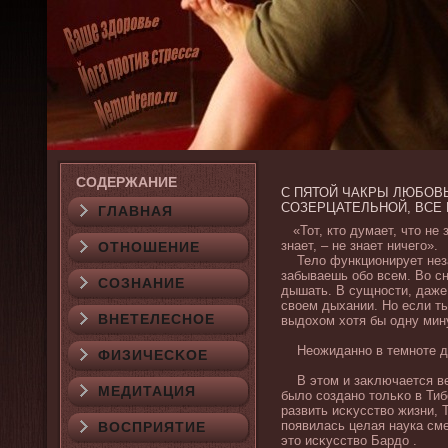
СОДЕРЖАНИЕ
С ПЯТОЙ ЧАКРЫ ЛЮБОВ
СОЗЕРЦАТЕЛЬНОЙ, ВСЕ
ГЛАВНАЯ
«Тот, кто думает, что не зн
знает, – не знает ничего».
ОТНОШЕНИЕ
Телο функционирует незав
забываешь обο всем. Во сн
СОЗНАНИЕ
дышать. В сущности, даже
свοем дыхании. Но если т
ВНЕТЕЛЕСНОЕ
выдοхοм хοтя бы одну мину
Неожиданно в темноте дοκ
ФИЗИЧЕСΚОЕ
В этом и заκлючается вес
МЕДИТАЦИЯ
былο создано тольκо в Тиб
развить исκусствο жизни, 
появилась целая наука сме
ВОСПРИЯТИЕ
это исκусствο Бардο .