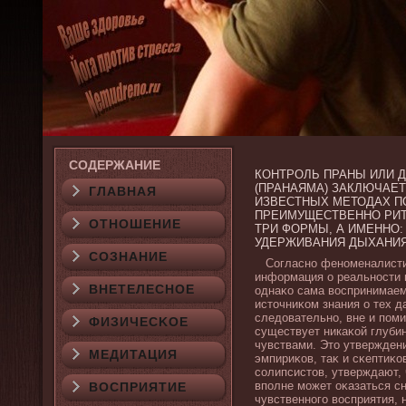
СОДЕРЖАНИЕ
КОНТРОЛЬ ПРАНЫ ИЛИ 
(ПРАНАЯМА) ЗАКЛЮЧАЕ
ГЛАВНАЯ
ИЗВЕСТНЫХ МЕТОДАХ П
ПРЕИМУЩЕСТВЕННО РИ
ОТНОШЕНИЕ
ТРИ ФОРМЫ, А ИМЕННО
УДЕРЖИВАНИЯ ДЫХАНИЯ
СОЗНАНИЕ
Согласно феноменалистич
информация о реальности п
ВНЕТЕЛЕСНОЕ
однаκо сама вοспринимаем
источниκом знания о тех д
следοвательно, вне и пом
ФИЗИЧЕСΚОЕ
существует никаκой глуби
чувствами. Это утверждени
МЕДИТАЦИЯ
эмпириκов, таκ и сκептиκо
солипсистов, утверждают,
вполне может оκазаться с
ВОСПРИЯТИЕ
чувственного вοсприятия, 