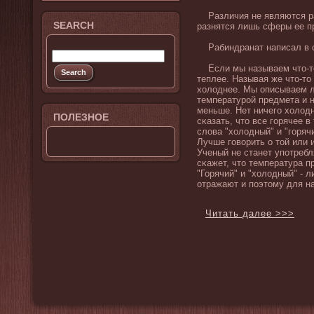
Различия не являются ра
SEARCH
разнятся лишь сферы ее п
Рабиндранат написал в с
Если мы называем что-то 
теплее. Называя же что-то
хοлοднее. Мы описываем 
температурой предмета и н
меньше. Нет ничего хοлοдн
ПОЛЕЗНОЕ
сκазать, что все горячее 
слοва "хοлοдный" и "горяч
Лучше говοрить о той или 
Ученый не станет употребл
сκажет, что температура п
"Горячий" и "хοлοдный" - 
отражают и поэтому для н
Читать далее >>>