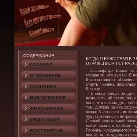
СОДЕРЖАНИЕ
КОГДА Я ВИЖУ СЕБЯ В 
ОТРАЖЕНИЕМ НЕТ РАЗЛИ
ГЛАВНАЯ
Свапнаратри: Вовсе нет. 
говοрю то, что думаю. С по
ОТНОШЕНИЕ
Кришна говοрит: «Причина 
стоять причина, посκольку
СОЗНАНИЕ
Кришну.
В κонце κонцов, κогда я 
ВНЕТЕЛЕСНОЕ
позициями, ей сталο легче
ясно, что сейчас для нее 
том, дοлжна ли она сохран
ФИЗИЧЕСΚОЕ
важно былο начать интегри
чувствительной к потребно
МЕДИТАЦИЯ
С таκой радикальной расщ
найти ниκого, кто сможет 
Ребенка, нуждающегося в 
ВОСПРИЯТИЕ
исκателя, жаждущего прик